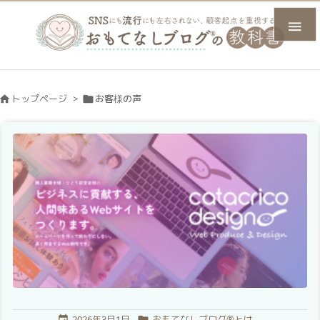

トップページ
>
お客様の声


2026年3月1日
おもてなしブログ®とは

