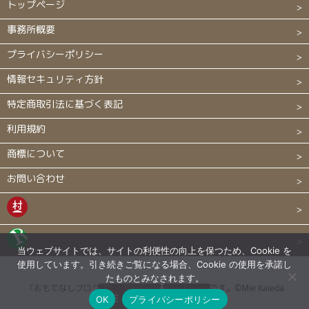
トップページ
事務所概要
プライバシーポリシー
情報セキュリティ方針
特定商取引法に基づく表記
利用規約
商標について
お問い合わせ
当ウェブサイトでは、サイトの利便性の向上を保つため、Cookie を
使用しています。引き続きご覧になる場合、Cookie の使用を承諾し
たものとみなされます。
「おもてなしブログ」はカイエダ ミエの登録商標です。©Mie Kaieda


メニュー
上へ
OK
プライバシーポリシー