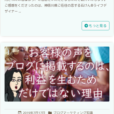
ご感想をくださったのは、神奈川県ご在住の恋する石けん®︎ライフデ
ザイナー ...
もっと見る
2019年7月17日
ブログマーケティング知識

