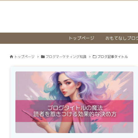
トップページ
おもてなしブロ
トップページ
>
ブログマーケティング知識
>
ブログ記事タイトル


