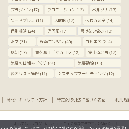
プラグイン
(17)
プロモーション
(12)
ペルソナ
(13)
ワードプレス
(11)
人間味
(17)
伝わる文章
(14)
個別相談
(24)
専門家
(17)
書けない悩み
(13)
本文
(21)
検索エンジン
(40)
自動集客
(214)
認知
(17)
質を激上げするコツ
(12)
集まる理由
(17)
集客の仕組みづくり
(81)
集客動線
(13)
顧客リスト獲得
(11)
２ステップマーケティング
(12)
情報セキュリティ方針
特定商取引法に基づく表記
利用規
「おもてなしブログ」はカイエダ ミエの登録商標です。©Mie Kaieda
kie を使用しています。引き続きご覧になる場合、Cookie の使用を承諾