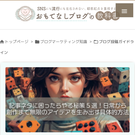

トップページ
>
ブログマーケティング知識
>
ブログ投稿ガイドラ



イン