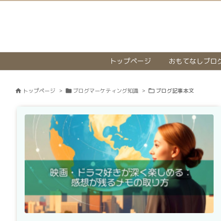
トップページ
おもてなしブロ
トップページ
>
ブログマーケティング知識
>
ブログ記事本文


