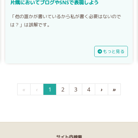
片隅においてブログやSNSで表現しよう
「他の誰かが書いているから私が書く必要はないので
は？」は誤解です。
もっと見る
«
‹
1
2
3
4
›
»
サイト内検索