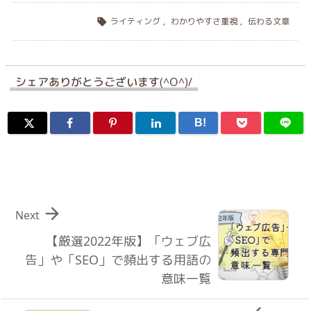
ライティング
,
わかりやすさ重視
,
伝わる文章

シェアありがとうございます(^O^)/
B!

Next
【厳選2022年版】「ウェブ広
告」や「SEO」で頻出する用語の
意味一覧