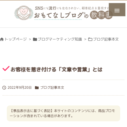

トップページ
>
ブログマーケティング知識
>
ブログ記事本文



お客様を惹き付ける「文章や言葉」とは
2022年9月20日
ブログ記事本文


【景品表示法に基づく表記】本サイトのコンテンツには、商品プロモ
ーションが含まれている場合があります。