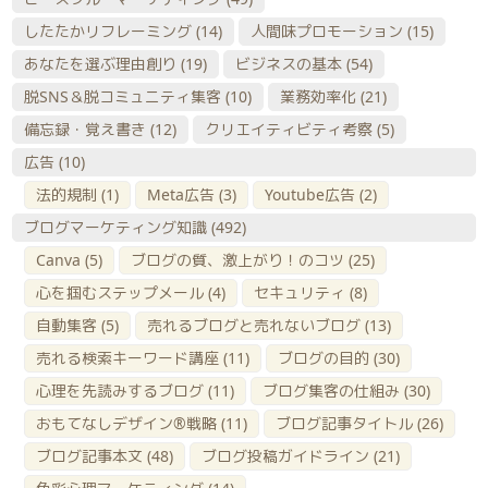
したたかリフレーミング
(14)
人間味プロモーション
(15)
あなたを選ぶ理由創り
(19)
ビジネスの基本
(54)
脱SNS＆脱コミュニティ集客
(10)
業務効率化
(21)
備忘録・覚え書き
(12)
クリエイティビティ考察
(5)
広告
(10)
法的規制
(1)
Meta広告
(3)
Youtube広告
(2)
ブログマーケティング知識
(492)
Canva
(5)
ブログの質、激上がり！のコツ
(25)
心を掴むステップメール
(4)
セキュリティ
(8)
自動集客
(5)
売れるブログと売れないブログ
(13)
売れる検索キーワード講座
(11)
ブログの目的
(30)
心理を先読みするブログ
(11)
ブログ集客の仕組み
(30)
おもてなしデザイン®戦略
(11)
ブログ記事タイトル
(26)
ブログ記事本文
(48)
ブログ投稿ガイドライン
(21)