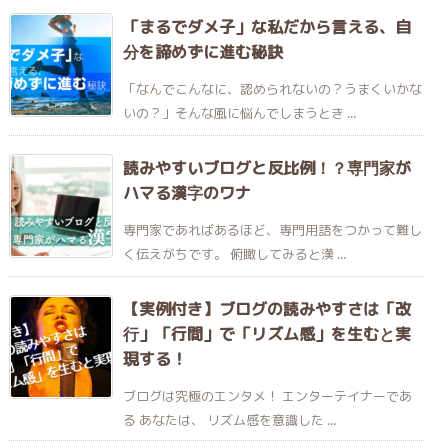
「まるでダメ子」な私だから言える、自
分を諦めずに進む秘訣
「なんでこんなに、認められないの？うまくいかな
いの？」そんな風に悩んでしまうとき ...
読みやすいブログと反比例！？専門家が
ハマる漢字のワナ
専門家であればあるほど、専門用語をつかって難し
く伝えがちです。 俯瞰してみると漢 ...
【実例付き】ブログの読みやすさは「改
行」「行間」で「リズム感」を生むと実
現する！
ブログは究極のエンタメ！ エンターテイナーであ
る あなたは、 リズム感を意識した ...