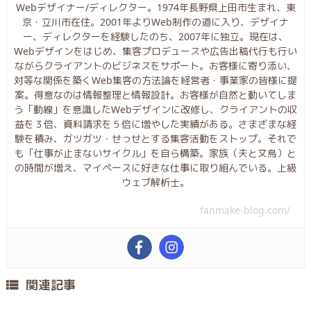
Webデザイナー/ディレクター。1974年長野県上田市生まれ、東
京・立川市在住。2001年よりWeb制作の道に入り、デザイナ
ー、ディレクターを経験したのち、2007年に独立。現在は、
Webデザインをはじめ、集客プロデュースや広告出稿代行も行い
ながらクライアントのビジネスをサポート。お客様に寄り添い、
対等な関係を築くWeb集客の方法論を経営者・事業家の皆様に提
案。得意なのは情報整理と情報設計。お客様が自然と動いてしま
う「動線」を意識したWebデザインに改修し、クライアントの収
益を３倍、資料請求を５倍に増やした実績がある。さまざまな経
験を積み、ガツガツ・せっせとする集客活動をストップ。それで
も「仕事が止まないサイクル」を自ら構築。家族（夫と文鳥）と
の時間が増え、マイペースに好きな仕事に取り組んでいる。上級
ウェブ解析士。
fanmake-blog.com/
関連記事
