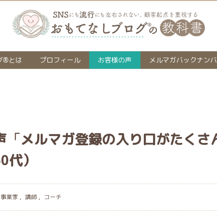
グ®とは
プロフィール
お客様の声
メルマガバックナンバ
声「メルマガ登録の入り口がたくさ
0代）
事業家
,
講師
,
コーチ