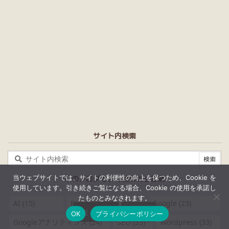
サイト内検索
当ウェブサイトでは、サイトの利便性の向上を保つため、Cookie を
このブログでよく使われる言葉
使用しています。引き続きご覧になる場合、Cookie の使用を承諾し
たものとみなされます。
AI
(15)
Facebook
(38)
Google
(23)


メニュー
上へ
OK
プライバシーポリシー
Googleアナリティクス
(24)
SEO
(33)
Wordpress
(33)