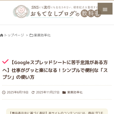

トップページ
>
業務効率化


【Googleスプレッドシートに苦手意識がある方
へ】仕事がグッと楽になる！シンプルで便利な「ス
プシ」の使い方
2025年6月19日
2025年11月27日
業務効率化



【景品表示法に基づく表記】本サイトのコンテンツには、商品プロモ