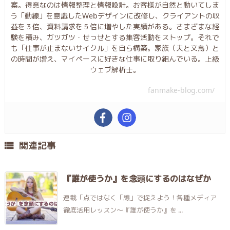
案。得意なのは情報整理と情報設計。お客様が自然と動いてしま
う「動線」を意識したWebデザインに改修し、クライアントの収
益を３倍、資料請求を５倍に増やした実績がある。さまざまな経
験を積み、ガツガツ・せっせとする集客活動をストップ。それで
も「仕事が止まないサイクル」を自ら構築。家族（夫と文鳥）と
の時間が増え、マイペースに好きな仕事に取り組んでいる。上級
ウェブ解析士。
fanmake-blog.com/
関連記事

『誰が使うか』を念頭にするのはなぜか
連載「点ではなく「線」で捉えよう！各種メディア
徹底活用レッスン〜『誰が使うか』を ...