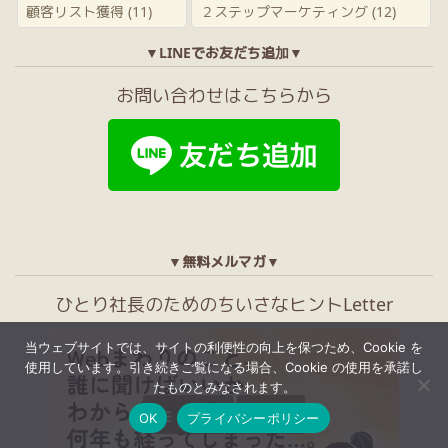
顧客リスト獲得
(11)
２ステップマーケティング
(12)
▼LINEでお友だち追加▼
お問い合わせはこちらから
▼無料メルマガ▼
ひとり社長のためのちいさなヒントLetter
当ウェブサイトでは、サイトの利便性の向上を保つため、Cookie を
使用しています。引き続きご覧になる場合、Cookie の使用を承諾し
たものとみなされます。


メニュー
上へ
OK
プライバシーポリシー