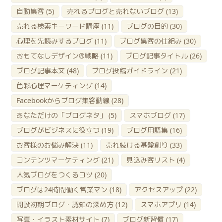
自動集客
(5)
売れるブログと売れないブログ
(13)
売れる検索キーワード講座
(11)
ブログの目的
(30)
心理を先読みするブログ
(11)
ブログ集客の仕組み
(30)
おもてなしデザイン®戦略
(11)
ブログ記事タイトル
(26)
ブログ記事本文
(48)
ブログ投稿ガイドライン
(21)
色彩心理マーケティング
(14)
Facebookからブログ集客動線
(28)
あなただけの「ブログネタ」
(5)
スマホブログ
(17)
ブログがビジネスに役立つ
(19)
ブログ用語集
(16)
お客様のお悩み解決
(11)
売れ続ける基盤創り
(33)
コンテンツマーケティング
(21)
見込み客リスト
(4)
人気ブログをつくるコツ
(20)
ブログは24時間働く営業マン
(18)
アクセスアップ
(22)
開設初期ブログ・認知の深め方
(12)
スマホアプリ
(14)
写真・イラスト素材サイト
(7)
ブログ新習慣
(17)