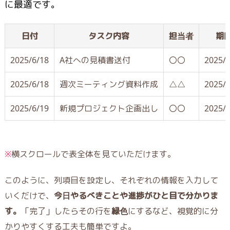
に最適です。
日付
タスク内容
担当者
期
2025/6/18
A社への見積書送付
〇〇
2025/6
2025/6/18
週次ミーティング資料作成
△△
2025/6
2025/6/19
新規プロジェクト企画出し
〇〇
2025/6
※
横スクロールで表全体を見ていただけます。
このように、列項目を設定し、それぞれの情報を入力して
いくだけで、
今日やるべきことや進捗がひと目で分かりま
す。
「完了」したらその行を
緑色
にするなど、視覚的に分
かりやすくする工夫も簡単ですよ。