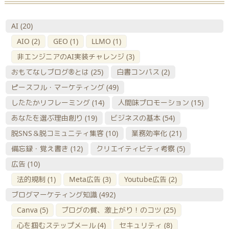
AI
(20)
AIO
(2)
GEO
(1)
LLMO
(1)
非エンジニアのAI実装チャレンジ
(3)
おもてなしブログ®とは
(25)
白書コンパス
(2)
ピースフル・マーケティング
(49)
したたかリフレーミング
(14)
人間味プロモーション
(15)
あなたを選ぶ理由創り
(19)
ビジネスの基本
(54)
脱SNS＆脱コミュニティ集客
(10)
業務効率化
(21)
備忘録・覚え書き
(12)
クリエイティビティ考察
(5)
広告
(10)
法的規制
(1)
Meta広告
(3)
Youtube広告
(2)
ブログマーケティング知識
(492)
Canva
(5)
ブログの質、激上がり！のコツ
(25)
心を掴むステップメール
(4)
セキュリティ
(8)