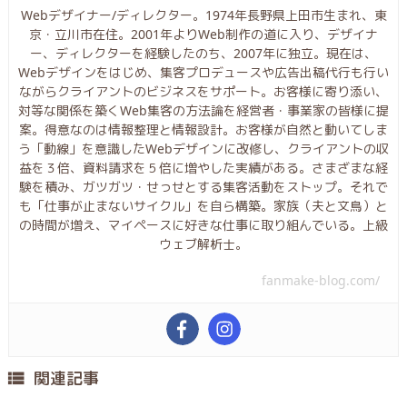
Webデザイナー/ディレクター。1974年長野県上田市生まれ、東
京・立川市在住。2001年よりWeb制作の道に入り、デザイナ
ー、ディレクターを経験したのち、2007年に独立。現在は、
Webデザインをはじめ、集客プロデュースや広告出稿代行も行い
ながらクライアントのビジネスをサポート。お客様に寄り添い、
対等な関係を築くWeb集客の方法論を経営者・事業家の皆様に提
案。得意なのは情報整理と情報設計。お客様が自然と動いてしま
う「動線」を意識したWebデザインに改修し、クライアントの収
益を３倍、資料請求を５倍に増やした実績がある。さまざまな経
験を積み、ガツガツ・せっせとする集客活動をストップ。それで
も「仕事が止まないサイクル」を自ら構築。家族（夫と文鳥）と
の時間が増え、マイペースに好きな仕事に取り組んでいる。上級
ウェブ解析士。
fanmake-blog.com/
関連記事
