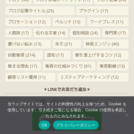
ブログ記事タイトル
(25)
プラグイン
(17)
プロモーション
(12)
ペルソナ
(13)
ワードプレス
(11)
人間味
(17)
伝わる文章
(14)
個別相談
(24)
専門家
(17)
書けない悩み
(13)
本文
(21)
検索エンジン
(40)
自動集客
(214)
認知
(17)
質を激上げするコツ
(12)
集まる理由
(17)
集客の仕組みづくり
(81)
集客動線
(13)
顧客リスト獲得
(11)
２ステップマーケティング
(12)
▼LINEでお友だち追加▼
お問い合わせはこちらから
当ウェブサイトでは、サイトの利便性の向上を保つため、Cookie を
使用しています。引き続きご覧になる場合、Cookie の使用を承諾し
たものとみなされます。


メニュー
上へ
OK
プライバシーポリシー