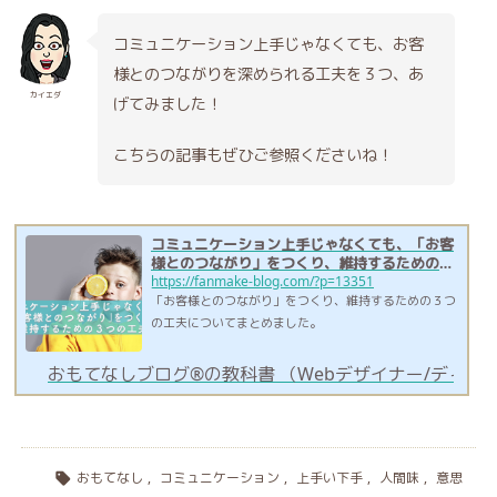
コミュニケーション上手じゃなくても、お客
様とのつながりを深められる工夫を３つ、あ
カイエダ
げてみました！
こちらの記事もぜひご参照くださいね！
コミュニケーション上手じゃなくても、「お客
様とのつながり」をつくり、維持するための３
つの工夫
https://fanmake-blog.com/?p=13351
「お客様とのつながり」をつくり、維持するための３つ
の工夫についてまとめました。
おもてなしブログ®︎の教科書 （Webデザイナー/ディレ
おもてなし
,
コミュニケーション
,
上手い下手
,
人間味
,
意思
