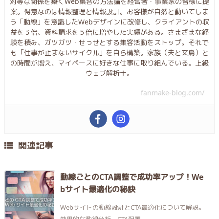
対等な関係を築くWeb集客の方法論を経営者・事業家の皆様に提
案。得意なのは情報整理と情報設計。お客様が自然と動いてしま
う「動線」を意識したWebデザインに改修し、クライアントの収
益を３倍、資料請求を５倍に増やした実績がある。さまざまな経
験を積み、ガツガツ・せっせとする集客活動をストップ。それで
も「仕事が止まないサイクル」を自ら構築。家族（夫と文鳥）と
の時間が増え、マイペースに好きな仕事に取り組んでいる。上級
ウェブ解析士。
fanmake-blog.com/
関連記事

動線ごとのCTA調整で成功率アップ！We
bサイト最適化の秘訣
Webサイトの動線設計とCTA最適化について解説。