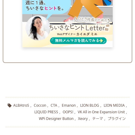
ALBAtroS
,
Coccon
,
CTA
,
Emanon
,
LION BLOG
,
LION MEDIA
,

LIQUID PRESS
,
OOPS!
,
VK All in One Expansion Unit
,
WPi Designer Button
,
Xeory
,
テーマ
,
プラグイン