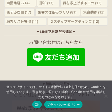
自動集客
(214)
認知
(17)
質を激上げするコツ
(12)
集まる理由
(17)
集客の仕組みづくり
(81)
集客動線
(13)
顧客リスト獲得
(11)
２ステップマーケティング
(12)
▼LINEでお友だち追加▼
お問い合わせはこちらから
▼無料メルマガ▼
当ウェブサイトでは、サイトの利便性の向上を保つため、Cookie を
使用しています。引き続きご覧になる場合、Cookie の使用を承諾し
ひとり社長のためのちいさなヒントLetter
たものとみなされます。


メニュー
上へ
OK
プライバシーポリシー