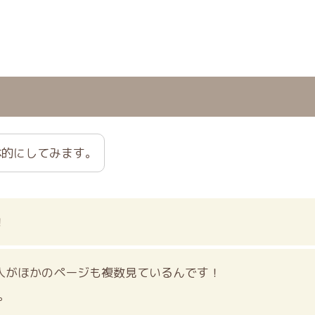
体的にしてみます。
！
人がほかのページも複数見ているんです！
。