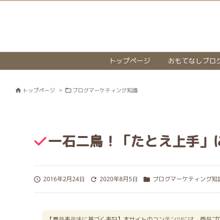
トップページ
おもてなしブロ
トップページ
>
ブログマーケティング知識


一石二鳥！「たとえ上手」
2016年2月24日
2020年8月5日
ブログマーケティング知



【景品表示法に基づく表記】本サイトのコンテンツには、商品プ